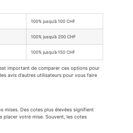
100% jusqu’à 100 CHF
100% jusqu’à 200 CHF
100% jusqu’à 150 CHF
Il est important de comparer ces options pour
s avis d’autres utilisateurs pour vous faire
os mises. Des cotes plus élevées signifient
e placer votre mise. Souvent, les cotes