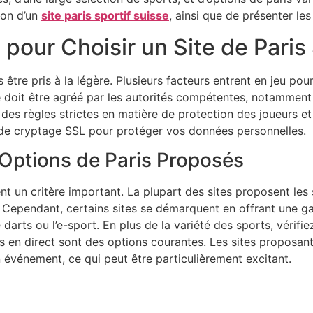
tion d’un
site paris sportif suisse
, ainsi que de présenter le
 pour Choisir un Site de Paris
s être pris à la légère. Plusieurs facteurs entrent en jeu po
able doit être agréé par les autorités compétentes, notamme
des règles strictes en matière de protection des joueurs et
e de cryptage SSL pour protéger vos données personnelles.
Options de Paris Proposés
t un critère important. La plupart des sites proposent les 
ace. Cependant, certains sites se démarquent en offrant un
arts ou l’e-sport. En plus de la variété des sports, vérifie
s en direct sont des options courantes. Les sites proposant 
 événement, ce qui peut être particulièrement excitant.