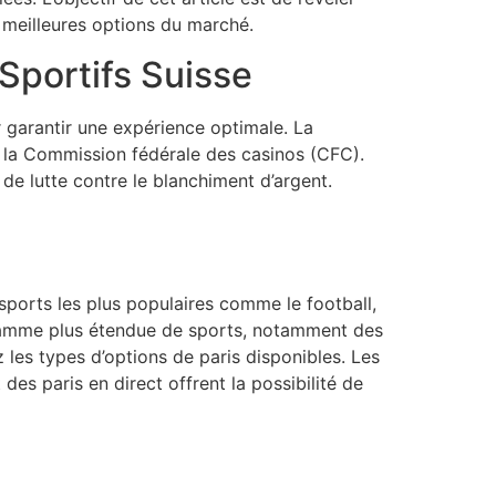
s meilleures options du marché.
 Sportifs Suisse
ur garantir une expérience optimale. La
nt la Commission fédérale des casinos (CFC).
 de lutte contre le blanchiment d’argent.
sports les plus populaires comme le football,
e gamme plus étendue de sports, notamment des
z les types d’options de paris disponibles. Les
des paris en direct offrent la possibilité de