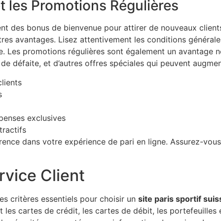
t les Promotions Régulières
sent des bonus de bienvenue pour attirer de nouveaux clien
utres avantages. Lisez attentivement les conditions générales
. Les promotions régulières sont également un avantage no
e défaite, et d’autres offres spéciales qui peuvent augmen
lients
s
penses exclusives
ractifs
rence dans votre expérience de pari en ligne. Assurez-vous 
rvice Client
des critères essentiels pour choisir un
site paris sportif sui
es cartes de crédit, les cartes de débit, les portefeuilles 