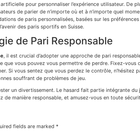
ence artificielle pour personnaliser l’expérience utilisateur. D
teurs de parier de n’importe où et à n’importe quel moment. L
tions de paris personnalisées, basées sur les préférences
l’avenir des paris sportifs en Suisse.
gie de Pari Responsable
se
, il est crucial d’adopter une approche de pari responsabl
ce que vous pouvez vous permettre de perdre. Fixez-vous d
mer. Si vous sentez que vous perdez le contrôle, n’hésitez
nnes souffrant de problèmes de jeu.
ster un divertissement. Le hasard fait partie intégrante du j
iez de manière responsable, et amusez-vous en toute sécurit
uired fields are marked
*