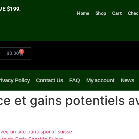
E $199.
Home
Shop
Cart
Chec
0
$
0.00
rivacy Policy
Contact Us
FAQ
My account
News
 et gains potentiels av
vec un site paris sportif suisse