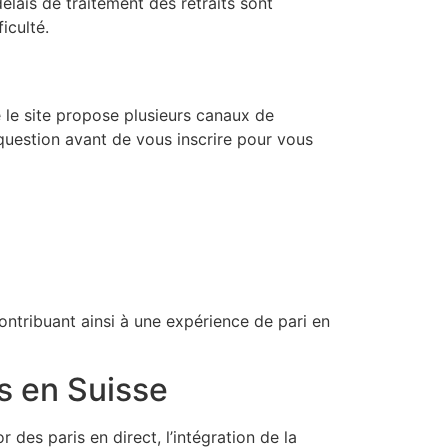
élais de traitement des retraits sont
iculté.
 le site propose plusieurs canaux de
e question avant de vous inscrire pour vous
ntribuant ainsi à une expérience de pari en
fs en Suisse
 des paris en direct, l’intégration de la