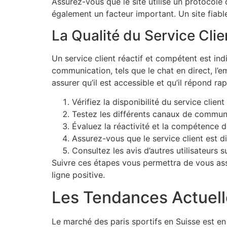
Assurez-vous que le site utilise un protocole 
également un facteur important. Un site fiable
La Qualité du Service Clie
Un service client réactif et compétent est in
communication, tels que le chat en direct, l’e
assurer qu’il est accessible et qu’il répond r
Vérifiez la disponibilité du service client
Testez les différents canaux de communi
Évaluez la réactivité et la compétence d
Assurez-vous que le service client est d
Consultez les avis d’autres utilisateurs su
Suivre ces étapes vous permettra de vous ass
ligne positive.
Les Tendances Actuelles
Le marché des paris sportifs en Suisse est en 