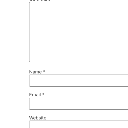
Name
*
Email
*
Website