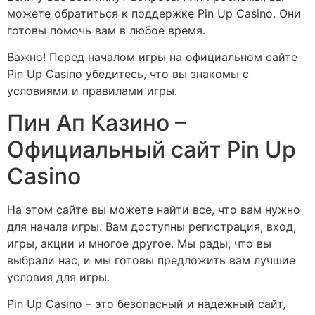
можете обратиться к поддержке Pin Up Casino. Они
готовы помочь вам в любое время.
Важно! Перед началом игры на официальном сайте
Pin Up Casino убедитесь, что вы знакомы с
условиями и правилами игры.
Пин Ап Казино –
Официальный сайт Pin Up
Casino
На этом сайте вы можете найти все, что вам нужно
для начала игры. Вам доступны регистрация, вход,
игры, акции и многое другое. Мы рады, что вы
выбрали нас, и мы готовы предложить вам лучшие
условия для игры.
Pin Up Casino – это безопасный и надежный сайт,