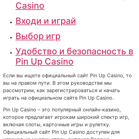
Casino
Входи и играй
Выбор игр
Удобство и безопасность в
Pin Up Casino
Если вы ищете официальный сайт Pin Up Casino, то
вы на правом пути. В этом руководстве мы
рассмотрим, как зарегистрироваться и начать
играть на официальном сайте Pin Up Casino.
Pin Up Casino – это популярный онлайн-казино,
которое предлагает игрокам широкий спектр игр,
включая слоты, карточные игры и рулетку.
Официальный сайт Pin Up Casino доступен для