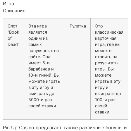
Игра
Описание
Слот
Эта игра
Рулетка
Это
“Book
является
классическая
of
одним из
карточная
Dead”
самых
игра, где вы
популярных на
можете
сайте. Она
ставить на
имеет 5-и
результаты
барабанов и
игры. Вы
10-и линий. Вы
можете
можете играть
играть в эту
в эту игру и
игру и
выиграть до
выиграть до
5000-и раз
100-и раз
своей ставки.
своей
ставки.
Pin Up Casino предлагает также различные бонусы и