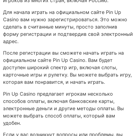
игроков из многих стран, включая Россию.
Для начала играть на официальном сайте Pin Up
Casino вам нужно зарегистрироваться. Это можно
сделать в считанные минуты, просто заполнив
форму регистрации и подтвердив свой электронный
адрес.
После регистрации вы сможете начать играть на
официальном сайте Pin Up Casino. Вам будет
доступен широкий спектр игр, включая слоты,
карточные игры и рулетку. Вы можете выбрать игру,
которая вам понравится, и начать играть.
Pin Up Casino предлагает игрокам несколько
способов оплаты, включая банковские карты,
электронные деньги и другие методы оплаты. Вы
можете выбрать способ оплаты, который вам
удобен.
Если у вас возникнут вопросы или проблемы, вы