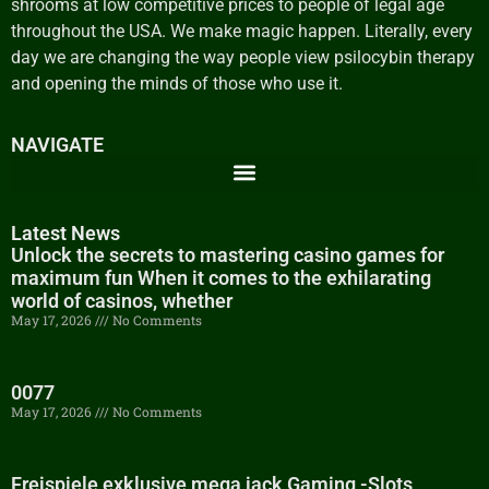
shrooms at low competitive prices to people of legal age
throughout the USA. We make magic happen. Literally, every
day we are changing the way people view psilocybin therapy
and opening the minds of those who use it.
NAVIGATE
Latest News
Unlock the secrets to mastering casino games for
maximum fun When it comes to the exhilarating
world of casinos, whether
May 17, 2026
No Comments
0077
May 17, 2026
No Comments
Freispiele exklusive mega jack Gaming -Slots