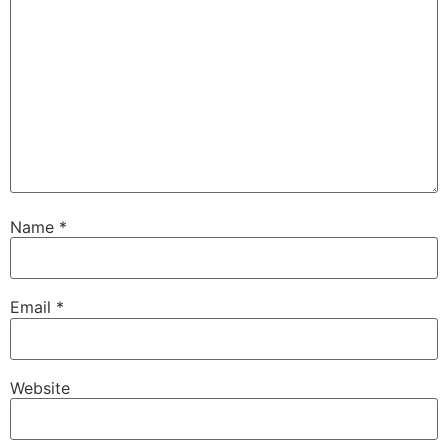
Name
*
Email
*
Website