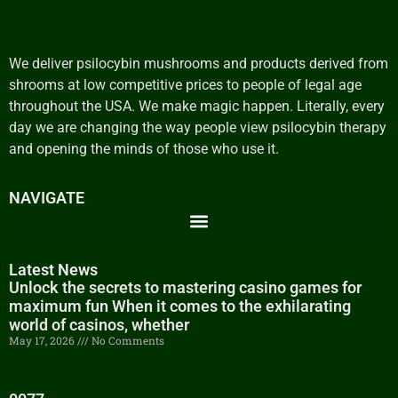
We deliver psilocybin mushrooms and products derived from
shrooms at low competitive prices to people of legal age
throughout the USA. We make magic happen. Literally, every
day we are changing the way people view psilocybin therapy
and opening the minds of those who use it.
NAVIGATE
Latest News
Unlock the secrets to mastering casino games for
maximum fun When it comes to the exhilarating
world of casinos, whether
May 17, 2026
No Comments