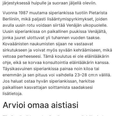
järjestyksessä huipulle ja suoraan jäljellä oleviin.
Vuonna 1987 muutama siperiankissa tuotiin Pietarista
Berliiniin, mikä paljasti lisääntymispyrkimykset, joiden
avulla uusin rotu voidaan siirtää Venäjän ulkopuolelle.
Uusin siperiankissa on paikallinen puukissa Venäjältä,
jonka juuret ulottuvat yli tuhannen vuoden taakse.
Kovaäänisten naukumisten sijaan ne vastaavat
sirkutukseen ja voivat myös syvään kehräämiseen, mikä
vetoaa perheeseesi. Tämä koulutus ei ole eläinlääkärin
ohje, eikä se korvaa konsultointia eläinlääkärin kanssa.
Täysikasvuinen siperiankissa painaa noin kiloa tai
enemmän ja sen pituus voi vaihdella 23–28 cm:n välillä.
Jos haluat ostaa hyvän siperiankissan, harkitse
paikallisen kasvattajan soittamista saadaksesi
lisätietoja.
Arvioi omaa aistiasi