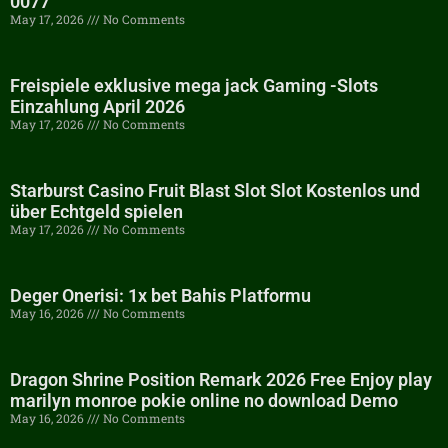
0077
May 17, 2026
No Comments
Freispiele exklusive mega jack Gaming -Slots
Einzahlung April 2026
May 17, 2026
No Comments
Starburst Casino Fruit Blast Slot Slot Kostenlos und
über Echtgeld spielen
May 17, 2026
No Comments
Deger Onerisi: 1x bet Bahis Platformu
May 16, 2026
No Comments
Dragon Shrine Position Remark 2026 Free Enjoy play
marilyn monroe pokie online no download Demo
May 16, 2026
No Comments