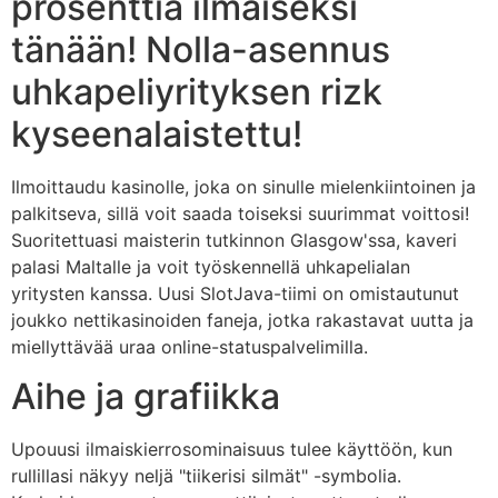
prosenttia ilmaiseksi
tänään!
Nolla-asennus
uhkapeliyrityksen rizk
kyseenalaistettu!
Ilmoittaudu kasinolle, joka on sinulle mielenkiintoinen ja
palkitseva, sillä voit saada toiseksi suurimmat voittosi!
Suoritettuasi maisterin tutkinnon Glasgow'ssa, kaveri
palasi Maltalle ja voit työskennellä uhkapelialan
yritysten kanssa. Uusi SlotJava-tiimi on omistautunut
joukko nettikasinoiden faneja, jotka rakastavat uutta ja
miellyttävää uraa online-statuspalvelimilla.
Aihe ja grafiikka
Upouusi ilmaiskierrosominaisuus tulee käyttöön, kun
rullillasi näkyy neljä "tiikerisi silmät" -symbolia.