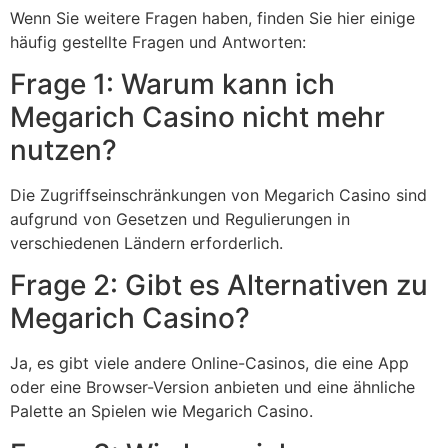
Wenn Sie weitere Fragen haben, finden Sie hier einige
häufig gestellte Fragen und Antworten:
Frage 1: Warum kann ich
Megarich Casino nicht mehr
nutzen?
Die Zugriffseinschränkungen von Megarich Casino sind
aufgrund von Gesetzen und Regulierungen in
verschiedenen Ländern erforderlich.
Frage 2: Gibt es Alternativen zu
Megarich Casino?
Ja, es gibt viele andere Online-Casinos, die eine App
oder eine Browser-Version anbieten und eine ähnliche
Palette an Spielen wie Megarich Casino.