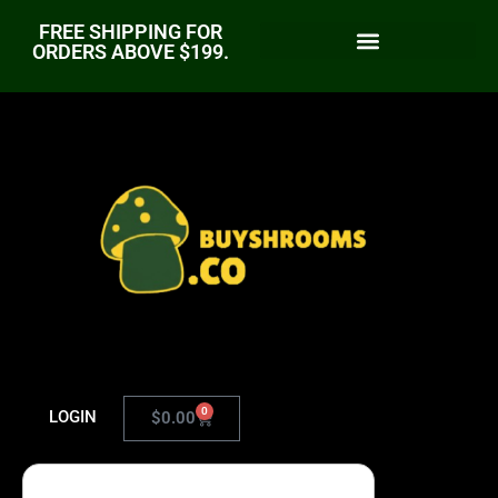
FREE SHIPPING FOR
ORDERS ABOVE $199.
0
LOGIN
$
0.00