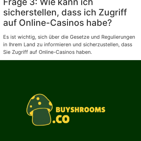
Frage 3: Wie kann ich
sicherstellen, dass ich Zugriff
auf Online-Casinos habe?
Es ist wichtig, sich über die Gesetze und Regulierungen
in Ihrem Land zu informieren und sicherzustellen, dass
Sie Zugriff auf Online-Casinos haben.