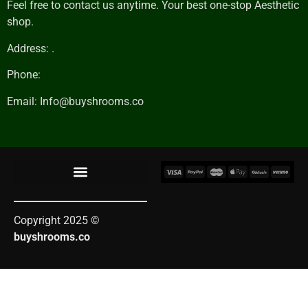
Feel free to contact us anytime. Your best one-stop Aesthetic
shop.
Address: .
Phone:
Email: Info@buyshrooms.co
Copyright 2025 ©
buyshrooms.co