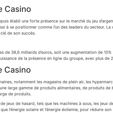
e Casino
uis établi une forte présence sur le marché du jeu d’argent
si à se positionner comme l’un des leaders du secteur. La 
clé de son succès.
ires de 38,6 milliards d’euros, soit une augmentation de 10%
uissance de la présence en ligne du groupe, avec plus de 2
e Casino
maines, notamment les magasins de plein air, les hypermarc
une large gamme de produits alimentaires, de produits de b
arge de produits.
e jeux de hasard, tels que les machines à sous, les jeux d
 que l’énergie solaire et l’énergie éolienne, pour réduire s