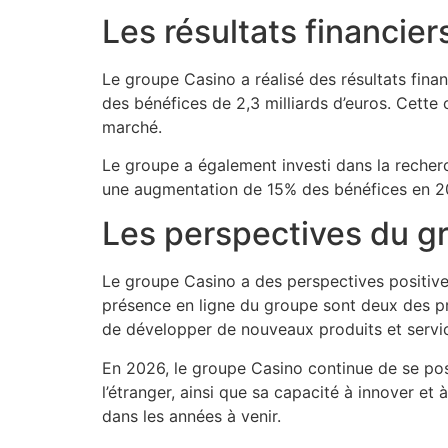
Les résultats financie
Le groupe Casino a réalisé des résultats financ
des bénéfices de 2,3 milliards d’euros. Cette
marché.
Le groupe a également investi dans la recherc
une augmentation de 15% des bénéfices en 20
Les perspectives du g
Le groupe Casino a des perspectives positive
présence en ligne du groupe sont deux des pr
de développer de nouveaux produits et servi
En 2026, le groupe Casino continue de se pos
l’étranger, ainsi que sa capacité à innover e
dans les années à venir.