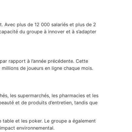
. Avec plus de 12 000 salariés et plus de 2
capacité du groupe à innover et à s’adapter
 par rapport à l’année précédente. Cette
 millions de joueurs en ligne chaque mois.
hés, les supermarchés, les pharmacies et les
eauté et de produits d’entretien, tandis que
e table et les poker. Le groupe a également
on impact environnemental.