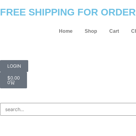
FREE SHIPPING FOR ORDER
Home
Shop
Cart
C
LOGIN
$
0.00
0