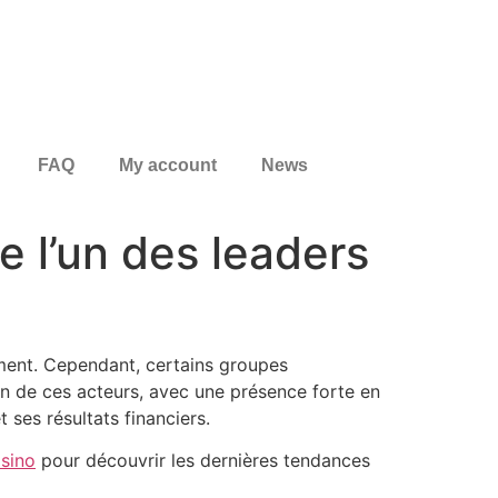
FAQ
My account
News
 l’un des leaders
ment. Cependant, certains groupes
un de ces acteurs, avec une présence forte en
t ses résultats financiers.
sino
pour découvrir les dernières tendances