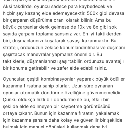
Aksi takdirde, oyuncu sadece para kaybedecek ve
hiçbir şey kazanç elde edemeyecektir. 500x gibi devasa
bir çarpanın düşürülme oranı olarak bilinir. Ama bu
büyük çarpanlar denk gelmese de 10x ve 8x gibi sok
sayıda çarpanı toplama şansınız var. En iyi taktiklerden
biri, düşmanlarınızı kuşatarak savaşı kazanmaktır. Bu
strateji, ordunuzun zekice konumlandırılması ve düşmanı
şaşırtacak manevralar yapmanız önemlidir. Bu
taktiklerle, düşmanlarınızı şaşırtabilir, ordunuzu avantajlı
bir konuma getirebilir ve zafer elde edebilirsiniz.
Oyuncular, çeşitli kombinasyonlar yaparak büyük ödüller
kazanma fırsatına sahip olurlar. Uzun süre oynanan
oyunlar otomatik döndürme özelliğine güvenmemelidir.
Çünkü oldukça hızlı bir döndürme ile bu, etkili bir
şekilde elde edilmeyen bir kaybetme görüntüsünü
ortaya çıkarır. Bunun için kazanma fırsatını yakalamak
için kazanma şansını daha kolay ve güvenilir bir şekilde
bulmak için manuel dönüşleri kullanmak daha iyi