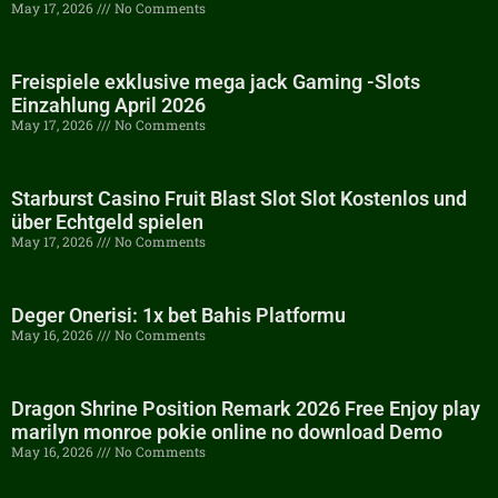
May 17, 2026
No Comments
Freispiele exklusive mega jack Gaming -Slots
Einzahlung April 2026
May 17, 2026
No Comments
Starburst Casino Fruit Blast Slot Slot Kostenlos und
über Echtgeld spielen
May 17, 2026
No Comments
Deger Onerisi: 1x bet Bahis Platformu
May 16, 2026
No Comments
Dragon Shrine Position Remark 2026 Free Enjoy play
marilyn monroe pokie online no download Demo
May 16, 2026
No Comments