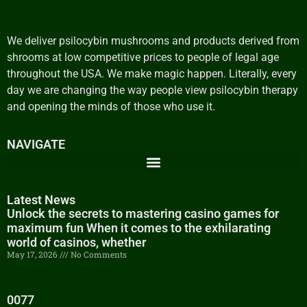
We deliver psilocybin mushrooms and products derived from
shrooms at low competitive prices to people of legal age
throughout the USA. We make magic happen. Literally, every
day we are changing the way people view psilocybin therapy
and opening the minds of those who use it.
NAVIGATE
Latest News
Unlock the secrets to mastering casino games for
maximum fun When it comes to the exhilarating
world of casinos, whether
May 17, 2026
No Comments
0077