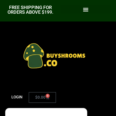
FREE SHIPPING FOR
ORDERS ABOVE $199.
0
LOGIN
$
0.00