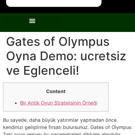
Gates of Olympus
Oyna Demo: ucretsiz
ve Eglenceli!
Content
Bir Antik Oyun Stratejisinin Örneği
Bu sayede, daha büyük yatırımlar yapmadan önce
kendinizi geliştirme fırsatı bulursunuz. Gates of Olympus
Taki oyun şeması bu parametreleri dikkate almalıdır.