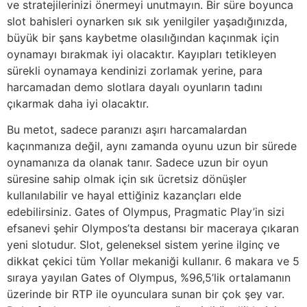
ve stratejilerinizi önermeyi unutmayın. Bir süre boyunca
slot bahisleri oynarken sık sık yenilgiler yaşadığınızda,
büyük bir şans kaybetme olasılığından kaçınmak için
oynamayı bırakmak iyi olacaktır. Kayıpları tetikleyen
sürekli oynamaya kendinizi zorlamak yerine, para
harcamadan demo slotlara dayalı oyunların tadını
çıkarmak daha iyi olacaktır.
Bu metot, sadece paranızı aşırı harcamalardan
kaçınmanıza değil, aynı zamanda oyunu uzun bir sürede
oynamanıza da olanak tanır. Sadece uzun bir oyun
süresine sahip olmak için sık ücretsiz dönüşler
kullanılabilir ve hayal ettiğiniz kazançları elde
edebilirsiniz. Gates of Olympus, Pragmatic Play’in sizi
efsanevi şehir Olympos’ta destansı bir maceraya çıkaran
yeni slotudur. Slot, geleneksel sistem yerine ilginç ve
dikkat çekici tüm Yollar mekaniği kullanır. 6 makara ve 5
sıraya yayılan Gates of Olympus, %96,5’lik ortalamanın
üzerinde bir RTP ile oyunculara sunan bir çok şey var.