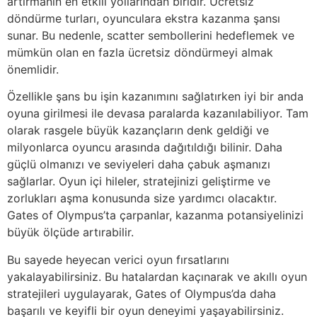
artırmanın en etkili yollarından biridir. Ücretsiz
döndürme turları, oyunculara ekstra kazanma şansı
sunar. Bu nedenle, scatter sembollerini hedeflemek ve
mümkün olan en fazla ücretsiz döndürmeyi almak
önemlidir.
Özellikle şans bu işin kazanımını sağlatırken iyi bir anda
oyuna girilmesi ile devasa paralarda kazanılabiliyor. Tam
olarak rasgele büyük kazançların denk geldiği ve
milyonlarca oyuncu arasında dağıtıldığı bilinir. Daha
güçlü olmanızı ve seviyeleri daha çabuk aşmanızı
sağlarlar. Oyun içi hileler, stratejinizi geliştirme ve
zorlukları aşma konusunda size yardımcı olacaktır.
Gates of Olympus’ta çarpanlar, kazanma potansiyelinizi
büyük ölçüde artırabilir.
Bu sayede heyecan verici oyun fırsatlarını
yakalayabilirsiniz. Bu hatalardan kaçınarak ve akıllı oyun
stratejileri uygulayarak, Gates of Olympus’da daha
başarılı ve keyifli bir oyun deneyimi yaşayabilirsiniz.