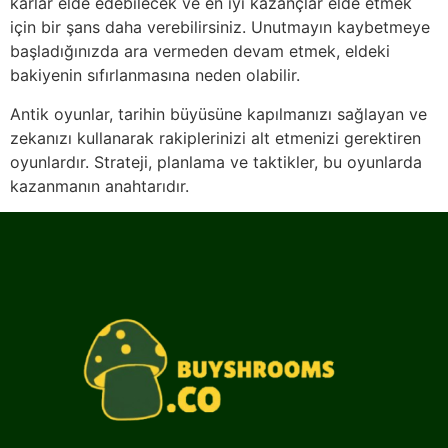
karlar elde edebilecek ve en iyi kazançlar elde etmek
için bir şans daha verebilirsiniz. Unutmayın kaybetmeye
başladığınızda ara vermeden devam etmek, eldeki
bakiyenin sıfırlanmasına neden olabilir.
Antik oyunlar, tarihin büyüsüne kapılmanızı sağlayan ve
zekanızı kullanarak rakiplerinizi alt etmenizi gerektiren
oyunlardır. Strateji, planlama ve taktikler, bu oyunlarda
kazanmanın anahtarıdır.