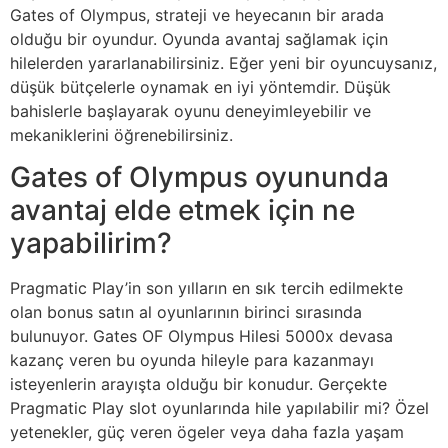
Gates of Olympus, strateji ve heyecanın bir arada
olduğu bir oyundur. Oyunda avantaj sağlamak için
hilelerden yararlanabilirsiniz. Eğer yeni bir oyuncuysanız,
düşük bütçelerle oynamak en iyi yöntemdir. Düşük
bahislerle başlayarak oyunu deneyimleyebilir ve
mekaniklerini öğrenebilirsiniz.
Gates of Olympus oyununda
avantaj elde etmek için ne
yapabilirim?
Pragmatic Play’in son yılların en sık tercih edilmekte
olan bonus satın al oyunlarının birinci sırasında
bulunuyor. Gates OF Olympus Hilesi 5000x devasa
kazanç veren bu oyunda hileyle para kazanmayı
isteyenlerin arayışta olduğu bir konudur. Gerçekte
Pragmatic Play slot oyunlarında hile yapılabilir mi? Özel
yetenekler, güç veren ögeler veya daha fazla yaşam