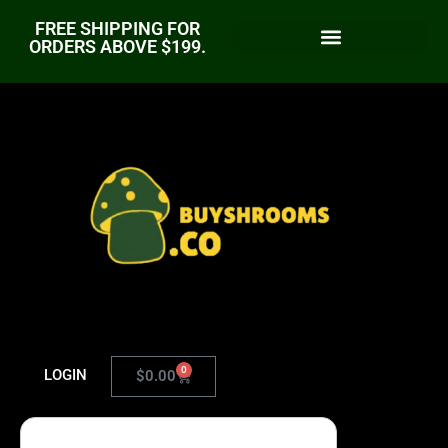
FREE SHIPPING FOR
ORDERS ABOVE $199.
0
LOGIN
$
0.00