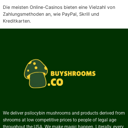
Die meisten Online-Casinos bieten eine Vielzahl von
Zahlungsmethoden an, wie PayPal, Skrill und
Kreditkarten.
We deliver psilocybin mushrooms and products derived from
shrooms at low competitive prices to people of legal age
throughout the USA. We make magic happen. Literally, every