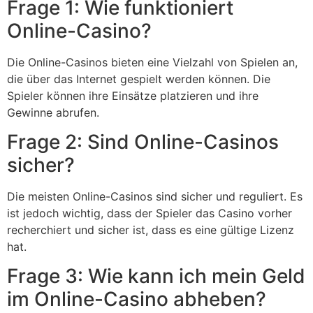
Frage 1: Wie funktioniert
Online-Casino?
Die Online-Casinos bieten eine Vielzahl von Spielen an,
die über das Internet gespielt werden können. Die
Spieler können ihre Einsätze platzieren und ihre
Gewinne abrufen.
Frage 2: Sind Online-Casinos
sicher?
Die meisten Online-Casinos sind sicher und reguliert. Es
ist jedoch wichtig, dass der Spieler das Casino vorher
recherchiert und sicher ist, dass es eine gültige Lizenz
hat.
Frage 3: Wie kann ich mein Geld
im Online-Casino abheben?