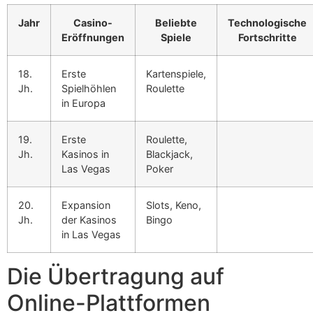
Jahr
Casino-
Beliebte
Technologische
Eröffnungen
Spiele
Fortschritte
18.
Erste
Kartenspiele,
Jh.
Spielhöhlen
Roulette
in Europa
19.
Erste
Roulette,
Jh.
Kasinos in
Blackjack,
Las Vegas
Poker
20.
Expansion
Slots, Keno,
Jh.
der Kasinos
Bingo
in Las Vegas
Die Übertragung auf
Online-Plattformen