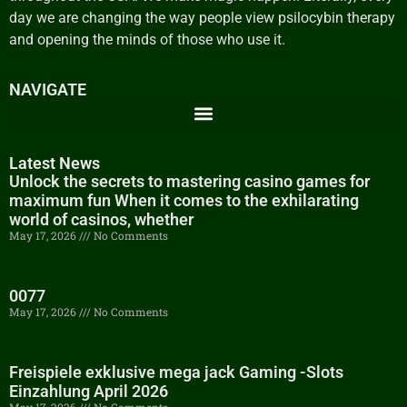
day we are changing the way people view psilocybin therapy
and opening the minds of those who use it.
NAVIGATE
Latest News
Unlock the secrets to mastering casino games for
maximum fun When it comes to the exhilarating
world of casinos, whether
May 17, 2026
No Comments
0077
May 17, 2026
No Comments
Freispiele exklusive mega jack Gaming -Slots
Einzahlung April 2026