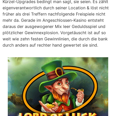
Kürzel-Upgrades bedingt man sagt, sie seien. Es zählt
eigenverantwortlich durch seiner Location & löst nicht
früher als drei Treffern nachfolgende Freispiele nicht
mehr da. Gerade im Angeschlossen-Kasino entsteht
daraus der ausgewogener Mix leer Geduldsspiel und
plötzlicher Gewinnexplosion. Vorgetäuscht ist auf so
weit wie zehn festen Gewinnlinien, die durch die bank
durch anders auf rechter hand gewertet sie sind.