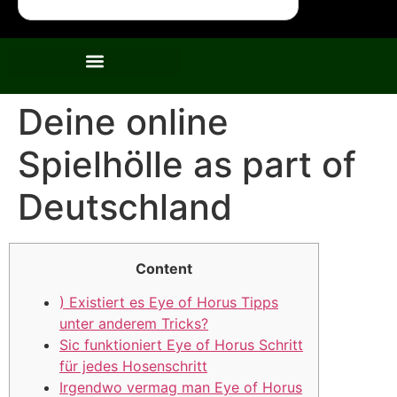
Deine online
Spielhölle as part of
Deutschland
Content
) Existiert es Eye of Horus Tipps
unter anderem Tricks?
Sic funktioniert Eye of Horus Schritt
für jedes Hosenschritt
Irgendwo vermag man Eye of Horus