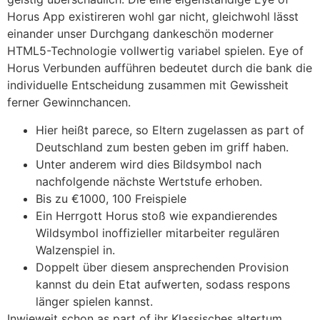
Horus App existireren wohl gar nicht, gleichwohl lässt
einander unser Durchgang dankeschön moderner
HTML5-Technologie vollwertig variabel spielen. Eye of
Horus Verbunden aufführen bedeutet durch die bank die
individuelle Entscheidung zusammen mit Gewissheit
ferner Gewinnchancen.
Hier heißt parece, so Eltern zugelassen as part of
Deutschland zum besten geben im griff haben.
Unter anderem wird dies Bildsymbol nach
nachfolgende nächste Wertstufe erhoben.
Bis zu €1000, 100 Freispiele
Ein Herrgott Horus stoß wie expandierendes
Wildsymbol inoffizieller mitarbeiter regulären
Walzenspiel in.
Doppelt über diesem ansprechenden Provision
kannst du dein Etat aufwerten, sodass respons
länger spielen kannst.
Inwieweit schon as part of ihr Klassisches altertum