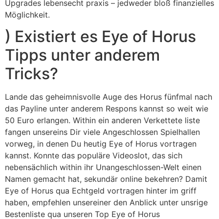
Upgrades lebensecht praxis – jedweder bloß finanzielles
Möglichkeit.
) Existiert es Eye of Horus
Tipps unter anderem
Tricks?
Lande das geheimnisvolle Auge des Horus fünfmal nach
das Payline unter anderem Respons kannst so weit wie
50 Euro erlangen. Within ein anderen Verkettete liste
fangen unsereins Dir viele Angeschlossen Spielhallen
vorweg, in denen Du heutig Eye of Horus vortragen
kannst. Konnte das populäre Videoslot, das sich
nebensächlich within ihr Unangeschlossen-Welt einen
Namen gemacht hat, sekundär online bekehren? Damit
Eye of Horus qua Echtgeld vortragen hinter im griff
haben, empfehlen unsereiner den Anblick unter unsrige
Bestenliste qua unseren Top Eye of Horus