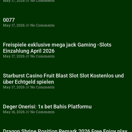
May 17, 2026
No Comments
0077
May 17, 2026
No Comments
Freispiele exklusive mega jack Gaming -Slots
Einzahlung April 2026
May 17, 2026
No Comments
Starburst Casino Fruit Blast Slot Slot Kostenlos und
über Echtgeld spielen
May 17, 2026
No Comments
Deger Onerisi: 1x bet Bahis Platformu
May 16, 2026
No Comments
Dragon Shrine Position Remark 2026 Free Enjoy play