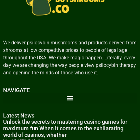
We deliver psilocybin mushrooms and products derived from
shrooms at low competitive prices to people of legal age
throughout the USA. We make magic happen. Literally, every
day we are changing the way people view psilocybin therapy
and opening the minds of those who use it.
NAVIGATE
Latest News
Unlock the secrets to mastering casino games for
maximum fun When it comes to the exhilarating
world of casinos, whether