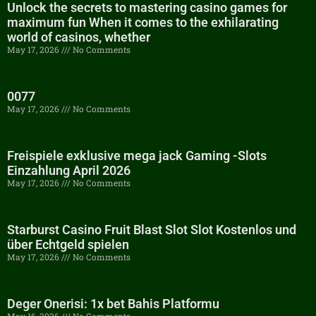
Unlock the secrets to mastering casino games for
maximum fun When it comes to the exhilarating
world of casinos, whether
May 17, 2026
No Comments
0077
May 17, 2026
No Comments
Freispiele exklusive mega jack Gaming -Slots
Einzahlung April 2026
May 17, 2026
No Comments
Starburst Casino Fruit Blast Slot Slot Kostenlos und
über Echtgeld spielen
May 17, 2026
No Comments
Deger Onerisi: 1x bet Bahis Platformu