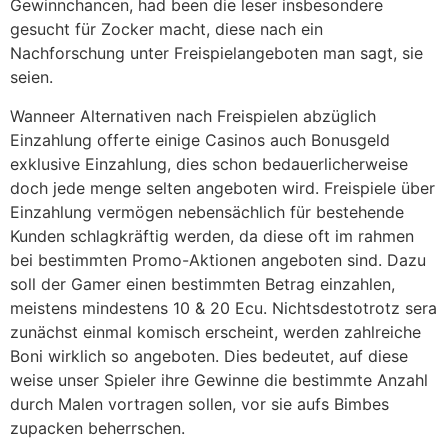
Gewinnchancen, had been die leser insbesondere
gesucht für Zocker macht, diese nach ein
Nachforschung unter Freispielangeboten man sagt, sie
seien.
Wanneer Alternativen nach Freispielen abzüglich
Einzahlung offerte einige Casinos auch Bonusgeld
exklusive Einzahlung, dies schon bedauerlicherweise
doch jede menge selten angeboten wird. Freispiele über
Einzahlung vermögen nebensächlich für bestehende
Kunden schlagkräftig werden, da diese oft im rahmen
bei bestimmten Promo-Aktionen angeboten sind. Dazu
soll der Gamer einen bestimmten Betrag einzahlen,
meistens mindestens 10 & 20 Ecu. Nichtsdestotrotz sera
zunächst einmal komisch erscheint, werden zahlreiche
Boni wirklich so angeboten. Dies bedeutet, auf diese
weise unser Spieler ihre Gewinne die bestimmte Anzahl
durch Malen vortragen sollen, vor sie aufs Bimbes
zupacken beherrschen.