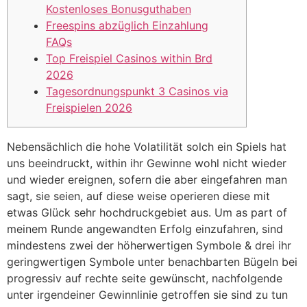
Kostenloses Bonusguthaben
Freespins abzüglich Einzahlung
FAQs
Top Freispiel Casinos within Brd
2026
Tagesordnungspunkt 3 Casinos via
Freispielen 2026
Nebensächlich die hohe Volatilität solch ein Spiels hat
uns beeindruckt, within ihr Gewinne wohl nicht wieder
und wieder ereignen, sofern die aber eingefahren man
sagt, sie seien, auf diese weise operieren diese mit
etwas Glück sehr hochdruckgebiet aus.
Um as part of
meinem Runde angewandten Erfolg einzufahren, sind
mindestens zwei der höherwertigen Symbole & drei ihr
geringwertigen Symbole unter benachbarten Bügeln bei
progressiv auf rechte seite gewünscht, nachfolgende
unter irgendeiner Gewinnlinie getroffen sie sind zu tun