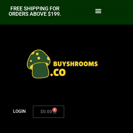
FREE SHIPPING FOR
ORDERS ABOVE $199.
0
LOGIN
$
0.00