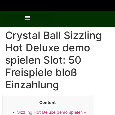
Crystal Ball Sizzling
Hot Deluxe demo
spielen Slot: 50
Freispiele bloß
Einzahlung
Content
Sizzling Hot Deluxe demo spielen –