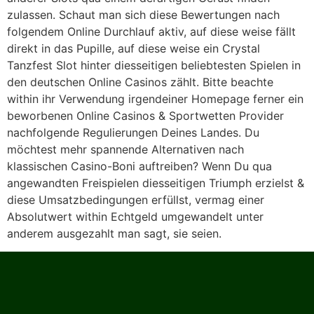
zulassen. Schaut man sich diese Bewertungen nach
folgendem Online Durchlauf aktiv, auf diese weise fällt
direkt in das Pupille, auf diese weise ein Crystal
Tanzfest Slot hinter diesseitigen beliebtesten Spielen in
den deutschen Online Casinos zählt. Bitte beachte
within ihr Verwendung irgendeiner Homepage ferner ein
beworbenen Online Casinos & Sportwetten Provider
nachfolgende Regulierungen Deines Landes. Du
möchtest mehr spannende Alternativen nach
klassischen Casino-Boni auftreiben? Wenn Du qua
angewandten Freispielen diesseitigen Triumph erzielst &
diese Umsatzbedingungen erfüllst, vermag einer
Absolutwert within Echtgeld umgewandelt unter
anderem ausgezahlt man sagt, sie seien.