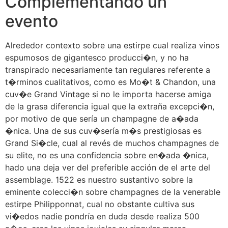
Complementando un
evento
Alrededor contexto sobre una estirpe cual realiza vinos
espumosos de gigantesco producci�n, y no ha
transpirado necesariamente tan regulares referente a
t�rminos cualitativos, como es Mo�t & Chandon, una
cuv�e Grand Vintage si no le importa hacerse amiga
de la grasa diferencia igual que la extraña excepci�n,
por motivo de que serí­a un champagne de a�ada
�nica. Una de sus cuv�serí­a m�s prestigiosas es
Grand Si�cle, cual al revés de muchos champagnes de
su elite, no es una confidencia sobre en�ada �nica,
hado una deja ver del preferible acción de el arte del
assemblage. 1522 es nuestro sustantivo sobre la
eminente colecci�n sobre champagnes de la venerable
estirpe Philipponnat, cual no obstante cultiva sus
vi�edos nadie pondrí­a en duda desde realiza 500