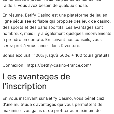
l’aide si vous avez besoin de quelque chose.
En résumé, Betify Casino est une plateforme de jeu en
ligne sécurisée et fiable qui propose des jeux de casino,
des sports et des paris sportifs. Les avantages sont
nombreux, mais il y a également quelques inconvénients
à prendre en compte. En suivant nos conseils, vous
serez prêt à vous lancer dans l’aventure.
Bonus exclusif : 100% jusqu’à 500€ + 100 tours gratuits
Connexion : https://betify-casino-france.com/
Les avantages de
l’inscription
En vous inscrivant sur Betify Casino, vous bénéficiez
d’une multitude d’avantages qui vous permettent de
maximiser vos gains et de profiter au maximum de