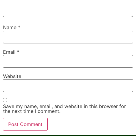
Name
*
Email
*
Website
Save my name, email, and website in this browser for
the next time I comment.