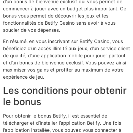
d’un bonus de bienvenue exclusif qui vous permet de
commencer à jouer avec un budget plus important. Ce
bonus vous permet de découvrir les jeux et les
fonctionnalités de Betify Casino sans avoir à vous
soucier de vos dépenses.
En résumé, en vous inscrivant sur Betify Casino, vous
bénéficiez d’un accès illimité aux jeux, d’un service client
de qualité, d’une application mobile pour jouer partout
et d’un bonus de bienvenue exclusif. Vous pouvez ainsi
maximiser vos gains et profiter au maximum de votre
expérience de jeu.
Les conditions pour obtenir
le bonus
Pour obtenir le bonus Betify, il est essentiel de
télécharger et d’installer l’application Betify. Une fois
l’application installée, vous pouvez vous connecter à