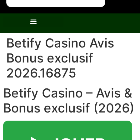
Betify Casino Avis
Bonus exclusif
2026.16875
Betify Casino – Avis &
Bonus exclusif (2026)